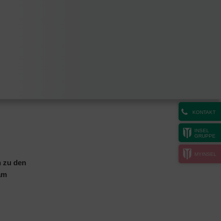
KONTAKT
INSEL
GRUPPE
MYINSEL
n zu den
am