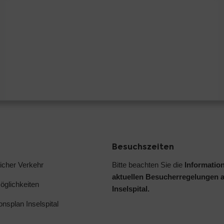
Besuchszeiten
licher Verkehr
Bitte beachten Sie die
Informatio
aktuellen Besucherregelungen 
glichkeiten
Inselspital.
ionsplan Inselspital