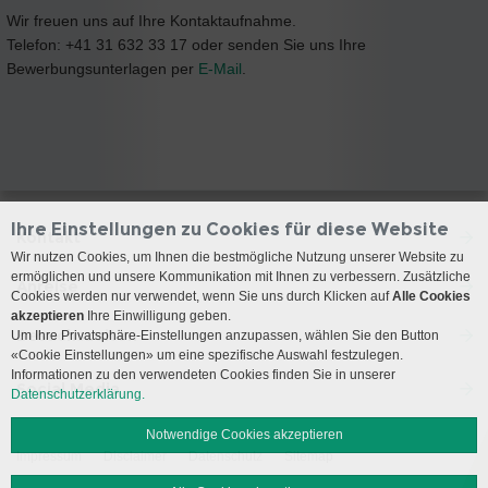
Wir freuen uns auf Ihre Kontaktaufnahme.
Telefon: +41 31 632 33 17 oder senden Sie uns Ihre
Bewerbungsunterlagen per
E-Mail
.
Ihre Einstellungen zu Cookies für diese Website
Kontakt
Wir nutzen Cookies, um Ihnen die bestmögliche Nutzung unserer Website zu
ermöglichen und unsere Kommunikation mit Ihnen zu verbessern. Zusätzliche
Anreise
Cookies werden nur verwendet, wenn Sie uns durch Klicken auf
Alle Cookies
akzeptieren
Ihre Einwilligung geben.
Besuchszeiten
Um Ihre Privatsphäre-Einstellungen anzupassen, wählen Sie den Button
«Cookie Einstellungen» um eine spezifische Auswahl festzulegen.
Informationen zu den verwendeten Cookies finden Sie in unserer
Social Media
Datenschutzerklärung.
Notwendige Cookies akzeptieren
Impressum
Disclaimer
Datenschutz
Sitemap