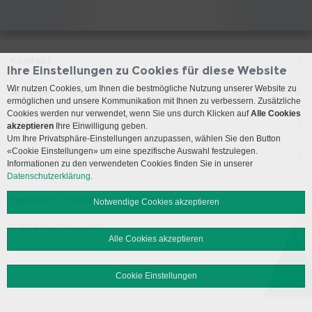
Kontakt
Ihre Einstellungen zu Cookies für diese Website
Wir nutzen Cookies, um Ihnen die bestmögliche Nutzung unserer Website zu
Anreise
ermöglichen und unsere Kommunikation mit Ihnen zu verbessern. Zusätzliche
Cookies werden nur verwendet, wenn Sie uns durch Klicken auf
Alle Cookies
Besuchszeiten
akzeptieren
Ihre Einwilligung geben.
Um Ihre Privatsphäre-Einstellungen anzupassen, wählen Sie den Button
«Cookie Einstellungen» um eine spezifische Auswahl festzulegen.
Social Media
Informationen zu den verwendeten Cookies finden Sie in unserer
Datenschutzerklärung.
Impressum
Disclaimer
Datenschutz
Sitemap
Notwendige Cookies akzeptieren
© 2026 Insel Gruppe AG
Alle Cookies akzeptieren
Cookie Einstellungen