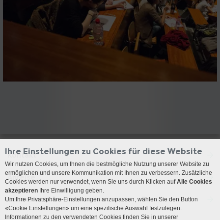
Ihre Einstellungen zu Cookies für diese Website
Kontakt
Wir nutzen Cookies, um Ihnen die bestmögliche Nutzung unserer Website zu
ermöglichen und unsere Kommunikation mit Ihnen zu verbessern. Zusätzliche
Anreise
Cookies werden nur verwendet, wenn Sie uns durch Klicken auf
Alle Cookies
akzeptieren
Ihre Einwilligung geben.
Besuchszeiten
Um Ihre Privatsphäre-Einstellungen anzupassen, wählen Sie den Button
«Cookie Einstellungen» um eine spezifische Auswahl festzulegen.
Informationen zu den verwendeten Cookies finden Sie in unserer