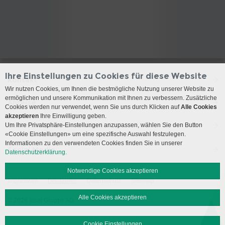
Ihre Einstellungen zu Cookies für diese Website
Kontakt
Wir nutzen Cookies, um Ihnen die bestmögliche Nutzung unserer Website zu
ermöglichen und unsere Kommunikation mit Ihnen zu verbessern. Zusätzliche
Anreise
Cookies werden nur verwendet, wenn Sie uns durch Klicken auf
Alle Cookies
akzeptieren
Ihre Einwilligung geben.
Besuchszeiten
Um Ihre Privatsphäre-Einstellungen anzupassen, wählen Sie den Button
«Cookie Einstellungen» um eine spezifische Auswahl festzulegen.
Informationen zu den verwendeten Cookies finden Sie in unserer
Social Media
Datenschutzerklärung.
Notwendige Cookies akzeptieren
Impressum
Disclaimer
Datenschutz
Sitemap
Alle Cookies akzeptieren
© 2026 Insel Gruppe AG
Cookie Einstellungen