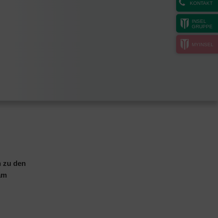
KONTAKT
INSEL
GRUPPE
MYINSEL
n zu den
am