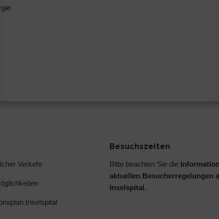
rgie
Besuchszeiten
licher Verkehr
Bitte beachten Sie die
Informatio
aktuellen Besucherregelungen 
glichkeiten
Inselspital.
ionsplan Inselspital