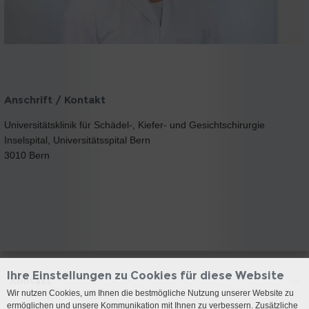
Anschrift / Kontakt
Universitätsklinik für Schädel-, Kiefer- und Gesichtschirurgie
Inselspital, Universitätsspital Bern
3010 Bern
Ihre Einstellungen zu Cookies für diese Website
Kontakt
Wir nutzen Cookies, um Ihnen die bestmögliche Nutzung unserer Website zu
ermöglichen und unsere Kommunikation mit Ihnen zu verbessern. Zusätzliche