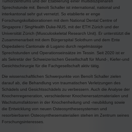
Tumorzentrums und der Etablierung einer multidisziplinären
Sprechstunde mit. Benoît Schaller ist international, national und
interkantonal sehr gut vernetzt. So etablierte er enge
Forschungskollaborationen mit dem National Dental Centre of
Singapore / SingHealth Duke-NUS, mit der ETH Zürich und der
Universität Zürich (Musculoskeletal Research Unit). Er unterstützt die
Zusammenarbeit mit dem Bürgerspital Solothurn und dem Ente
Ospedaliero Cantonale di Lugano durch regelmässige
Sprechstunden und Operationseinsätze im Tessin. Seit 2020 ist er
als Sekretär der Schweizerischen Gesellschaft für Mund-, Kiefer-und
Gesichtschirurgie für die Fachgesellschaft aktiv tätig.
Die wissenschaftlichen Schwerpunkte von Benoît Schaller zielen
darauf ab, die Behandlung von traumatischen Verletzungen des
Schädels und Gesichtsschädels zu verbessern. Auch die Analyse der
Knochenregeneration, verschiedener Knochenersatzmaterialen und
Wachstumsfaktoren in der Knochenheilung und -neubildung sowie
die Entwicklung von neuen Osteosynthesesystemen und
resorbierbaren Osteosynthesematerialien stehen im Zentrum seines
Forschungsinteresses.